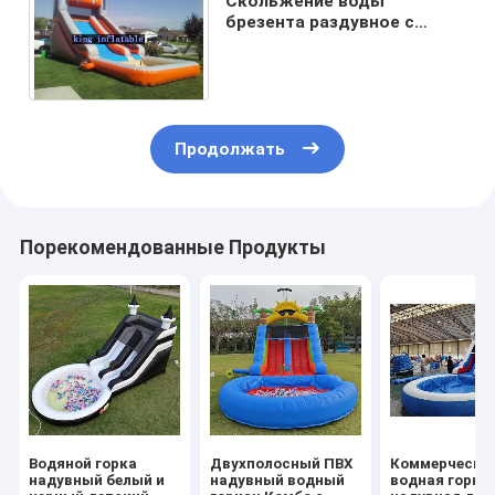
Скольжение воды
брезента раздувное с
цветом подгонянным
бассеином для напольной
потехи
Продолжать
Порекомендованные Продукты
Водяной горка
Двухполосный ПВХ
Коммерческа
надувный белый и
надувный водный
водная горка