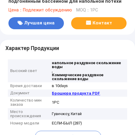
подгонянным бассеином для напольной потехи
Цена：Подлежит обсуждению
MOQ：1PC
Лучшая цена
Контакт
Характер Продукции
напольное раздувное скольжение
воды
Высокий свет
,
Коммерческие раздувное
скольжение воды
Время доставки
в 10days
Документ
Брошюра продукта PDF
Количество мин
1PC
заказа
Место
Гуанчжоу, Китай
происхождения
Номер модели
ЕСЛИ-БЫЛ (287)