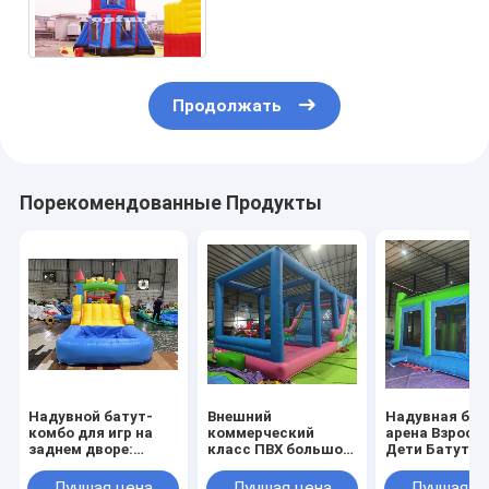
высокорослую Ракеты
раздувную скача
напольную
Продолжать
Порекомендованные Продукты
Надувной батут-
Внешний
Надувная бое
комбо для игр на
коммерческий
арена Взросл
заднем дворе:
класс ПВХ большой
Дети Батутн
полоса
надувный водный
парк Надувн
препятствий с
горка
гладиатор
Лучшая цена
Лучшая цена
Лучшая ц