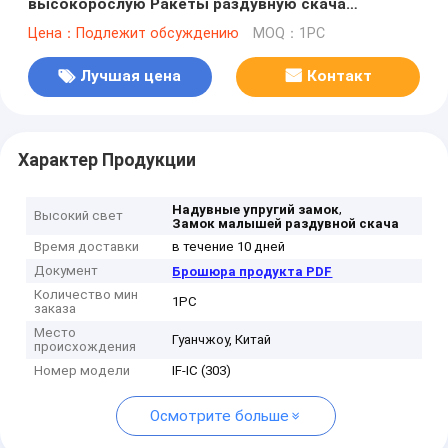
высокорослую Ракеты раздувную скача
напольную
Цена：Подлежит обсуждению
MOQ：1PC
Лучшая цена
Контакт
Характер Продукции
,
Надувные упругий замок
Высокий свет
Замок малышей раздувной скача
Время доставки
в течение 10 дней
Документ
Брошюра продукта PDF
Количество мин
1PC
заказа
Место
Гуанчжоу, Китай
происхождения
Номер модели
IF-IC (303)
Осмотрите больше