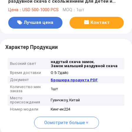
раздувной скача с скольжением для детей и
взрослых
Цена：USD 500-1000 PCS
MOQ：1шт
Лучшая цена
Контакт
Характер Продукции
,
надутый скача замок
Высокий свет
Замок малышей раздувной скача
Время доставки
О 5-7дайс
Документ
Брошюра продукта PDF
Количество мин
1шт
заказа
Место
Гуанчжоу, Китай
происхождения
Номер модели
Кинг-ик224
Осмотрите больше