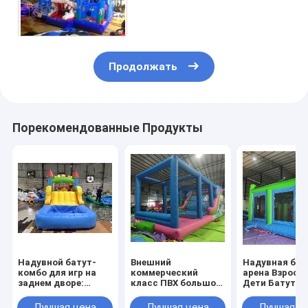
раздувной скача с
скольжением для детей и
взрослых
Продолжать
Порекомендованные Продукты
Надувной батут-
Внешний
Надувная бое
комбо для игр на
коммерческий
арена Взросл
заднем дворе:
класс ПВХ большой
Дети Батутн
полоса
надувный водный
парк Надувн
препятствий с
горка
гладиатор
Лучшая цена
Лучшая цена
Лучшая ц