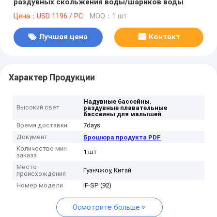
раздувных скольжения воды/шариков воды
Цена：USD 1196 / PC
MOQ：1 шт
Лучшая цена
Контакт
Характер Продукции
,
Надувные бассейны
Высокий свет
раздувные плавательные
бассеины для малышей
Время доставки
7days
Документ
Брошюра продукта PDF
Количество мин
1 шт
заказа
Место
Гуанчжоу, Китай
происхождения
Номер модели
IF-SP (92)
Осмотрите больше