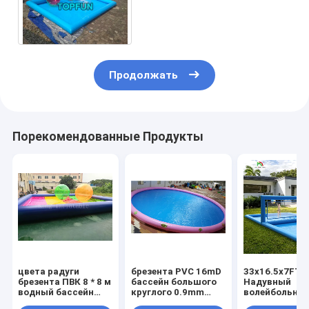
для раздувных
скольжения воды/
шариков воды
Продолжать
Порекомендованные Продукты
цвета радуги
брезента PVC 16mD
33x16.5x7FT
брезента ПВК 8 * 8 м
бассейн большого
Надувный
водный бассейн
круглого 0.9mm
волейбольный
голубого раздувной
раздувной для на
Пляжный